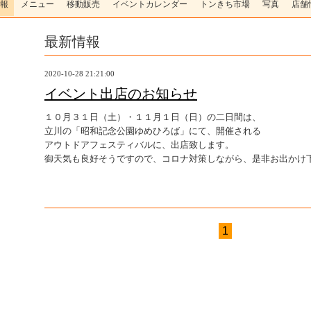
報
メニュー
移動販売
イベントカレンダー
トンきち市場
写真
店舗
最新情報
2020-10-28 21:21:00
イベント出店のお知らせ
１０月３１日（土）・１１月１日（日）の二日間は、
立川の「昭和記念公園ゆめひろば」にて、開催される
アウトドアフェスティバルに、出店致します。
御天気も良好そうですので、コロナ対策しながら、是非お出かけ
1