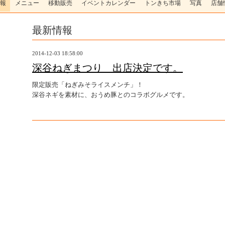
報
メニュー
移動販売
イベントカレンダー
トンきち市場
写真
店舗
最新情報
2014-12-03 18:58:00
深谷ねぎまつり 出店決定です。
限定販売「ねぎみそライスメンチ」！
深谷ネギを素材に、おうめ豚とのコラボグルメです。